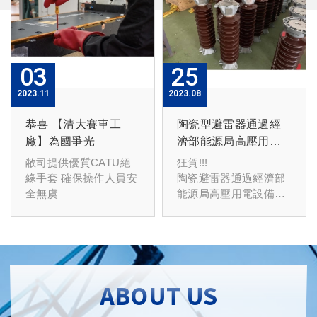
Tridelta 德國製產品 品
電池組: 鋰鐵電池組
質有保證
100AH
以上避雷器可適用於鐵
路等設備
若有緊急事故 直流系統
發生故障
03
25
在汰換設備之前 臨時緊
急充電機租用服務
2023
11
2023
08
租金: 最低2,000 / 天
恭喜 【清大賽車工
陶瓷型避雷器通過經
(細節歡迎詢問)
廠】為國爭光
濟部能源局高壓用電
設備審查
敝司提供優質CATU絕
狂賀!!!
緣手套 確保操作人員安
陶瓷避雷器通過經濟部
全無虞
能源局高壓用電設備審
查
72kV/ 144kV 陶瓷無間
隙型氧化鋅避雷器
Tridelta 德國製產品 品
ABOUT US
質有保證
以上避雷器可適用於鐵