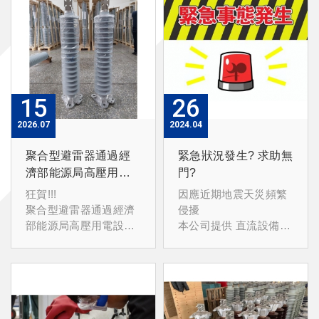
15
26
2026
07
2024
04
聚合型避雷器通過經
緊急狀況發生? 求助無
濟部能源局高壓用電
門?
設備審查
狂賀!!!
因應近期地震天災頻繁
聚合型避雷器通過經濟
侵擾
部能源局高壓用電設備
本公司提供 直流設備租
審查
用服務
提供
42kV/ 72kV/ 144kV 聚
輸入: 3P3W 220V
合型無間隙型氧化鋅避
輸出: 110~125 VDC
雷器
容量: 40A/ 75A