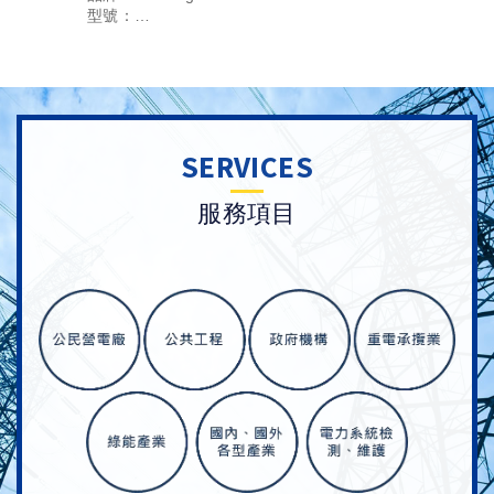
型號：
1. DUSPOL digital
2. DUSPOL expert
3. DUSPOL analog
SERVICES
服務項目