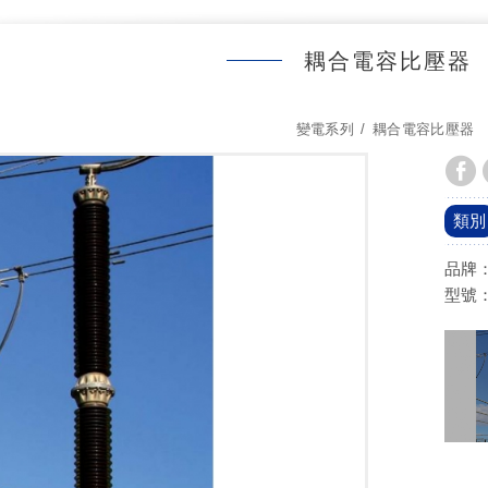
耦合電容比壓器
變電系列
耦合電容比壓器
品牌：
型號：